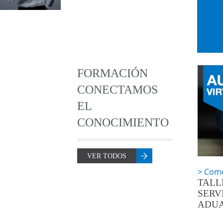
1
2
3
FORMACIÓN
CONECTAMOS
EL
CONOCIMIENTO
VER TODOS
Come
TALL
SERV
ADU