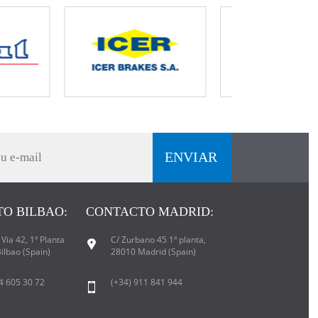
O BILBAO:
CONTACTO MADRID:
Via 42, 1ª Planta
C/ Zurbano 45 1ª planta,
ilbao (Spain)
28010 Madrid (Spain)
94 605 30 72
(+34) 911 841 944