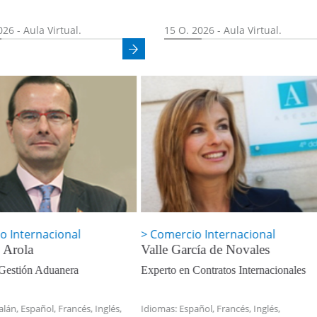
026 - Aula Virtual.
15 O. 2026 - Aula Virtual.
rcio Internacional
Comercio Internacional
García de Novales
Irene Guardiola Lapuente
 en Contratos Internacionales
Experto en Derecho Aduanero
Internacional
:
Español,
Francés,
Inglés,
Idiomas:
Catalán,
Español,
Francés,
In