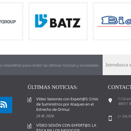
o newsletter para recibir las últimas noticias y novedades
ÚLTIMAS NOTICIAS:
CONTACT
Vídeo Sesiones con Expert@S: Crisis
C/ Gran 
48011 B
de Suministros por Ataques en el
Estrecho de Ormuz
26 M. 2026
(+ 34) 
VÍDEO SESIÓN CON EXPERT@S: LA
ÉTICA EN LOS NEGOCIOS