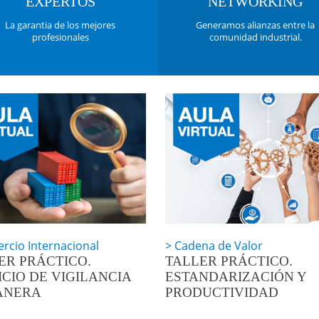
EXPERTOS
NETWORKING
La garantia de los mejores
Generamos alianzas entre la
profesionales
comunidad industrial.
rcio Internacional
Cadena de Valor
ER PRÁCTICO.
TALLER PRÁCTICO.
ICIO DE VIGILANCIA
ESTANDARIZACIÓN Y
ANERA
PRODUCTIVIDAD