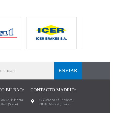
O BILBAO:
CONTACTO MADRID:
Via 42, 1ª Planta
C/ Zurbano 45 1ª planta,
ilbao (Spain)
28010 Madrid (Spain)