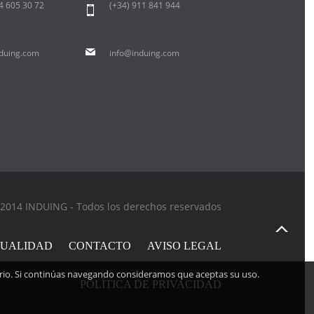
94 605 30 72
(+34) 911 841 944
duing.com
info@induing.com
2014 INDUING - Todos los derechos reservados
UALIDAD
CONTACTO
AVISO LEGAL
suario. Si continúas navegando consideramos que aceptas su uso.
POLÍTICA DE PRIVACIDAD