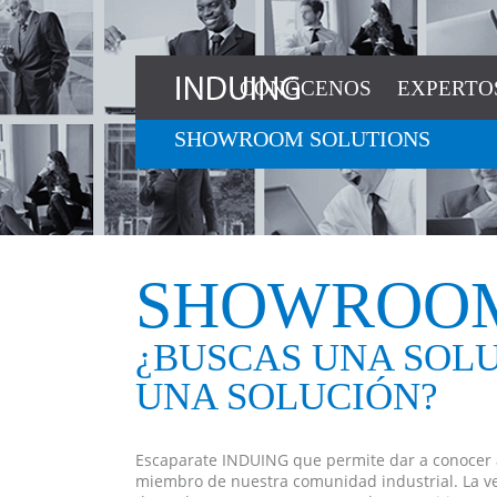
CONÓCENOS
EXPERTO
SHOWROOM SOLUTIONS
SHOWROOM
¿BUSCAS UNA SOLU
UNA SOLUCIÓN?
Escaparate INDUING que permite dar a conocer a
miembro de nuestra comunidad industrial. La v