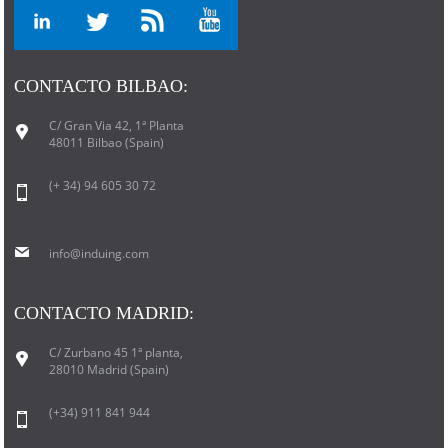
CONTACTO BILBAO:
C/ Gran Via 42, 1ª Planta
48011 Bilbao (Spain)
(+ 34) 94 605 30 72
info@induing.com
CONTACTO MADRID:
C/ Zurbano 45 1ª planta,
28010 Madrid (Spain)
(+34) 911 841 944