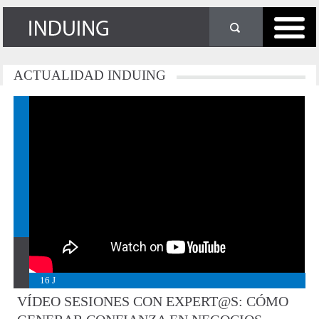
ACTUALIDAD
INDUING
16
J
VÍDEO SESIONES CON EXPERT@S: CÓMO