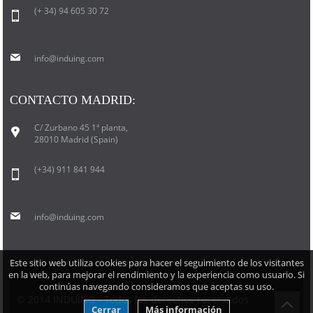
(+ 34) 94 605 30 72
info@induing.com
CONTACTO MADRID:
C/ Zurbano 45 1ª planta,
28010 Madrid (Spain)
(+34) 911 841 944
info@induing.com
Este sitio web utiliza cookies para hacer el seguimiento de los visitantes
en la web, para mejorar el rendimiento y la experiencia como usuario. Si
continúas navegando consideramos que aceptas su uso.
© 2014 INDUING - Todos los derechos reservados
Cerrar
Más información