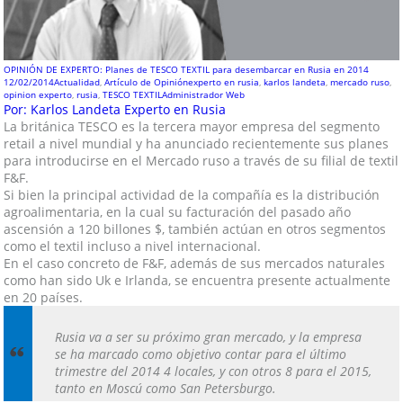
OPINIÓN DE EXPERTO: Planes de TESCO TEXTIL para desembarcar en Rusia en 2014
12/02/2014
Actualidad
,
Artículo de Opinión
experto en rusia
,
karlos landeta
,
mercado ruso
,
opinion experto
,
rusia
,
TESCO TEXTIL
Administrador Web
Por: Karlos Landeta Experto en Rusia
La británica TESCO es la tercera mayor empresa del segmento
retail a nivel mundial y ha anunciado recientemente sus planes
para introducirse en el Mercado ruso a través de su filial de textil
F&F.
Si bien la principal actividad de la compañía es la distribución
agroalimentaria, en la cual su facturación del pasado año
ascensión a 120 billones $, también actúan en otros segmentos
como el textil incluso a nivel internacional.
En el caso concreto de F&F, además de sus mercados naturales
como han sido Uk e Irlanda, se encuentra presente actualmente
en 20 países.
Rusia va a ser su próximo gran mercado, y la empresa
se ha marcado como objetivo contar para el último
trimestre del 2014 4 locales, y con otros 8 para el 2015,
tanto en Moscú como San Petersburgo.