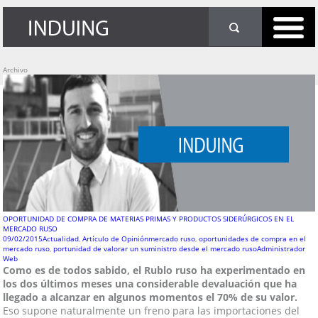
Archivo
OPORTUNIDAD DE COMPRA DE MATERIAS PRIMAS Y PRODUCTOS SIDERÚRGICOS EN EL
MERCADO RUSO
09/02/2015
Actualidad
,
Artículo de Opinión
mercado ruso
,
oportunidades de compra en el
mercado ruso
,
portunidad de valorar un suministro desde el mercado ruso
Administrador
Web
Como es de todos sabido, el Rublo ruso ha experimentado en
los dos últimos meses una considerable devaluación que ha
llegado a alcanzar en algunos momentos el 70% de su valor.
Eso supone naturalmente un freno para las importaciones del