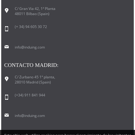
C/ Gran Via 42, 1ª Planta
48011 Bilbao (Spain)
(+ 34) 94 605 30 72
info@induing.com
CONTACTO MADRID:
C/ Zurbano 45 1ª planta,
28010 Madrid (Spain)
(+34) 911 841 944
info@induing.com