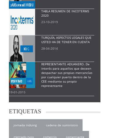
TABLA RESUMEN DE INCOTERMS
2020
23-10-2019
TURQUÍA, ASPECTOS LEGALES QUE
USTED HA DE TENER EN CUENTA
28-04-2014
REPRESENTANTE ADUANERO. De
interés para aquellos que deseen
despachar sus propias mercancías
por cualquier puerto dentro de la
CEE mediante su propio
representante
19-01-2015
ETIQUETAS
jornada induing
cadena de suministro
mercado ruso
comercio
comerciante