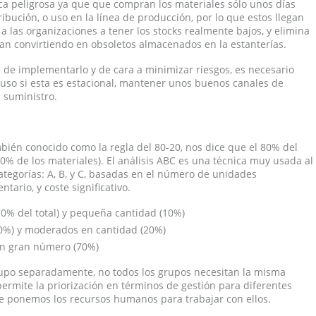
ca peligrosa ya que que compran los materiales sólo unos días
ibución, o uso en la línea de producción, por lo que estos llegan
a las organizaciones a tener los stocks realmente bajos, y elimina
an convirtiendo en obsoletos almacenados en la estanterías.
 de implementarlo y de cara a minimizar riesgos, es necesario
so si esta es estacional, mantener unos buenos canales de
l suministro.
bién conocido como la regla del 80-20, nos dice que el 80% del
0% de los materiales). El análisis ABC es una técnica muy usada al
categorías: A, B, y C, basadas en el número de unidades
ario, y coste significativo.
70% del total) y pequeña cantidad (10%)
20%) y moderados en cantidad (20%)
 en gran número (70%)
rupo separadamente, no todos los grupos necesitan la misma
permite la priorización en términos de gestión para diferentes
e ponemos los recursos humanos para trabajar con ellos.