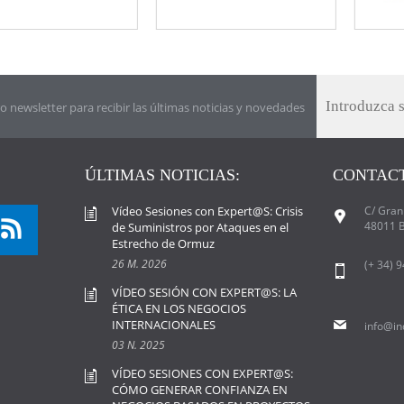
o newsletter para recibir las últimas noticias y novedades
ÚLTIMAS NOTICIAS:
CONTACT
Vídeo Sesiones con Expert@S: Crisis
C/ Gran 
48011 B
de Suministros por Ataques en el
Estrecho de Ormuz
26 M. 2026
(+ 34) 
VÍDEO SESIÓN CON EXPERT@S: LA
ÉTICA EN LOS NEGOCIOS
INTERNACIONALES
info@in
03 N. 2025
VÍDEO SESIONES CON EXPERT@S:
CÓMO GENERAR CONFIANZA EN