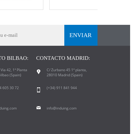
O BILBAO:
CONTACTO MADRID:
Via 42, 1ª Planta
C/ Zurbano 45 1ª planta,
ilbao (Spain)
28010 Madrid (Spain)
94 605 30 72
(+34) 911 841 944
duing.com
info@induing.com