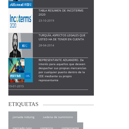
TABLA RESUMEN DE INCOTERMS
2020
23-10-2019
TURQUÍA, ASPECTOS LEGALES QUE
USTED HA DE TENER EN CUENTA
28-04-2014
REPRESENTANTE ADUANERO. De
interés para aquellos que deseen
despachar sus propias mercancías
por cualquier puerto dentro de la
CEE mediante su propio
representante
19-01-2015
ETIQUETAS
jornada induing
cadena de suministro
mercado ruso
comercio
comerciante