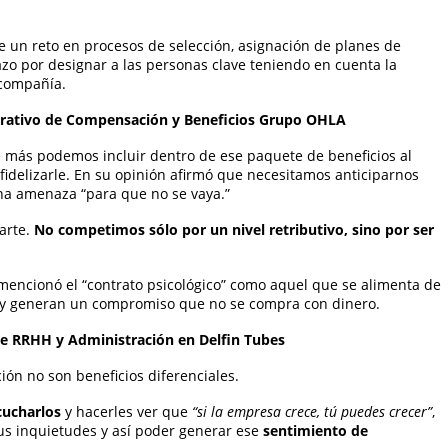
e un reto en procesos de selección, asignación de planes de
azo por designar a las personas clave teniendo en cuenta la
 compañía.
orativo de Compensación y Beneficios Grupo OHLA
é más podemos incluir dentro de ese paquete de beneficios al
 fidelizarle. En su opinión afirmó que necesitamos anticiparnos
na amenaza “para que no se vaya.”
arte.
No competimos sólo por un nivel retributivo, sino por ser
l mencionó el “contrato psicológico” como aquel que se alimenta de
 y generan un compromiso que no se compra con dinero.
e RRHH y Administración en Delfin Tubes
ción no son beneficios diferenciales.
cucharlos
y hacerles ver que
“si la empresa crece, tú puedes crecer”
,
sus inquietudes y así poder generar ese
sentimiento de