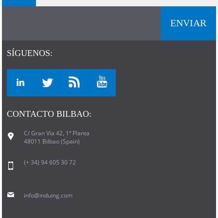
SÍGUENOS:
CONTACTO BILBAO:
C/ Gran Via 42, 1ª Planta
48011 Bilbao (Spain)
(+ 34) 94 605 30 72
info@induing.com