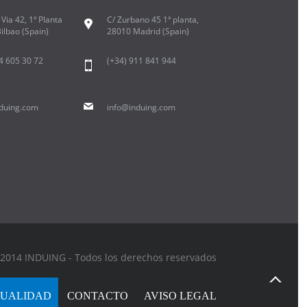
Via 42, 1ª Planta
C/ Zurbano 45 1ª planta,
ilbao (Spain)
28010 Madrid (Spain)
94 605 30 72
(+34) 911 841 944
duing.com
info@induing.com
2014 INDUING - Todos los derechos reservados
UALIDAD
CONTACTO
AVISO LEGAL