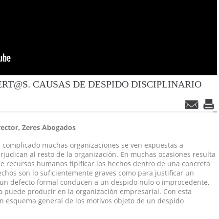
ERT@S. CAUSAS DE DESPIDO DISCIPLINARIO
ector, Zeres Abogados
an complicado muchas organizaciones se ven expuestas a
judican al resto de la organización. En muchas ocasiones resulta
 recursos humanos tipificar los hechos dentro de una concreta
echos son lo suficientemente graves como para justificar un
o un defecto formal conducen a un despido nulo o improcedente,
o puede producir en la organización empresarial. Con esta
un esquema general de los motivos objeto de un despido