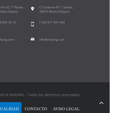
Via 42, 1ª Planta
C/ Zurbano 45 1ª planta,
ilbao (Spain)
28010 Madrid (Spain)
94 605 30 72
(+34) 911 841 944
duing.com
info@induing.com
2014 INDUING - Todos los derechos reservados
UALIDAD
CONTACTO
AVISO LEGAL