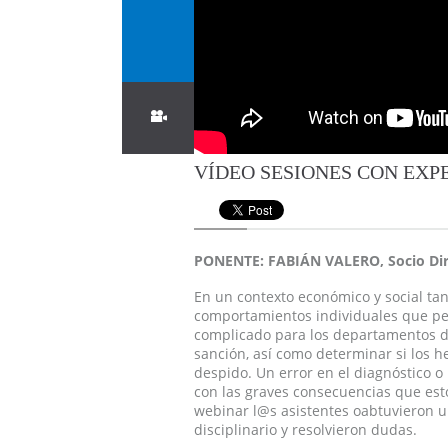
VÍDEO SESIONES CON EXP
PONENTE: FABIÁN VALERO, Socio Dir
En un contexto económico y social t
comportamientos individuales que per
complicado para los departamentos de
sanción, así como determinar si los h
despido. Un error en el diagnóstico 
con las graves consecuencias que est
webinar l@s asistentes oabtuvieron 
disciplinario y resolvieron dudas.