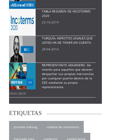
TABLA RESUMEN DE INCOTERMS
2020
23-10-2019
TURQUÍA, ASPECTOS LEGALES QUE
USTED HA DE TENER EN CUENTA
28-04-2014
REPRESENTANTE ADUANERO. De
interés para aquellos que deseen
despachar sus propias mercancías
por cualquier puerto dentro de la
CEE mediante su propio
representante
19-01-2015
ETIQUETAS
jornada induing
cadena de suministro
mercado ruso
comercio
comerciante