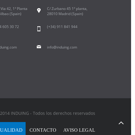
Via 42, 1ª Planta
C/ Zurbano 45 1ª planta,
ilbao (Spain)
28010 Madrid (Spain)
94 605 30 72
(+34) 911 841 944
duing.com
info@induing.com
2014 INDUING - Todos los derechos reservados
UALIDAD
CONTACTO
AVISO LEGAL