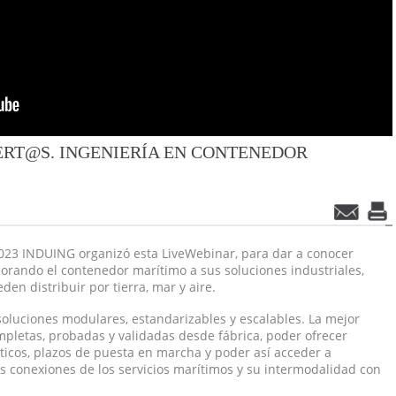
ERT@S. INGENIERÍA EN CONTENEDOR
023 INDUING organizó esta LiveWebinar, para dar a conocer
orando el contenedor marítimo a sus soluciones industriales,
n distribuir por tierra, mar y aire.
soluciones modulares, estandarizables y escalables. La mejor
mpletas, probadas y validadas desde fábrica, poder ofrecer
ísticos, plazos de puesta en marcha y poder así acceder a
 conexiones de los servicios marítimos y su intermodalidad con