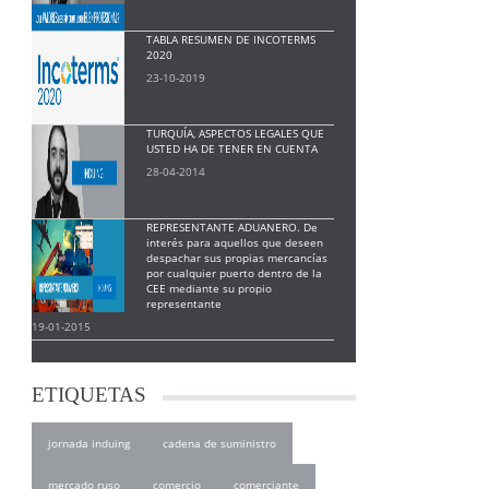
TABLA RESUMEN DE INCOTERMS
2020
23-10-2019
TURQUÍA, ASPECTOS LEGALES QUE
USTED HA DE TENER EN CUENTA
28-04-2014
REPRESENTANTE ADUANERO. De
interés para aquellos que deseen
despachar sus propias mercancías
por cualquier puerto dentro de la
CEE mediante su propio
representante
19-01-2015
ETIQUETAS
jornada induing
cadena de suministro
mercado ruso
comercio
comerciante