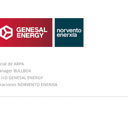
cial de ARPA
Manager BULLBOX
de I+D GENESAL ENERGY
Operaciones NORVENTO ENERXÍA